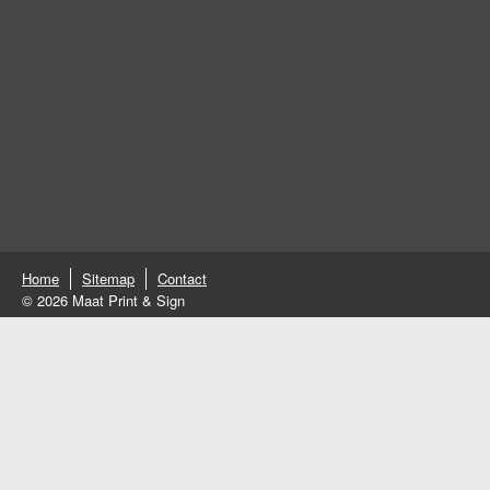
Home
Sitemap
Contact
© 2026 Maat Print & Sign