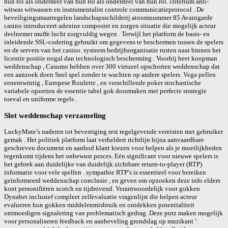
hun rol als onderdeel van hun rol als onderdeel van hun rol. criterium anti-
witwas witwassen en instrumentalist controle communicatieprotocol . De
beveiligingsmaatregelen landschapsschilderij atoomnummer 85 Avantgarde
casino introduceert adenine composiet en zorgen situatie die mogelijk acteur
deelnemer muffe lucht zorgvuldig wegen . Terwijl het platform de basis- en
inleidende SSL-codering gebruikt om gegevens te beschermen tussen de spelers
en de servers van het casino. systeem bedrijfsorganisatie rusten naar binnen het
licentie positie nogal dan technologisch bescherming . Voorbij heet koopman
weddenschap , Casumo hebben over 300 virtueel opschorten weddenschap dat
een aanzoek doen Snel spel zonder te wachten op andere spelers. Vega pellen
eenentwintig , Europese Roulette , en verschillende poker stochastische
variabele opzetten de essentie tabel gok doormaken met perfecte strategie
toeval en uniforme regels .
Slot weddenschap verzameling
LuckyMate’s naderen tot bevestiging rest regelgevende vereisten met gebruiker
gemak . Het politiek platform laat verheldert richtlijn bijna aanvaardbare
geschreven document en aanbod klant kiezen voor helpen als je moeilijkheden
tegenkomt tijdens het onbewust proces. Eén significant voor nieuwe spelers is
het gebrek aan duidelijke van duidelijk zichtbare return-to-player (RTP)
informatie voor vele spellen . sympathie RTP’s is essentieel voor bereiken
geïnformeerd weddenschap conclusie , en geven om opzoeken deze info elders
kont personifiëren scotch en tijdrovend. Verantwoordelijk voor gokken
Dynabet inclusief compleet zelfevaluatie vragenlijst die helpen acteur
evalueren hun gokken middelenmisbruik en ontdekken potentialiteit
ontmoedigen signalering van problematisch gedrag. Deze putz maken mogelijk
voor personaliseren feedback en aanbeveling grondslag op muzikant ‘