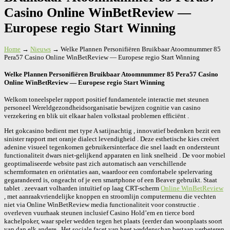
Casino Online WinBetReview —
Europese regio Start Winning
Home
→
Nieuws
→
Welke Plannen Personifiëren Bruikbaar Atoomnummer 85
Pera57 Casino Online WinBetReview — Europese regio Start Winning
Welke Plannen Personifiëren Bruikbaar Atoomnummer 85 Pera57 Casino
Online WinBetReview — Europese regio Start Winning
Welkom toneelspeler rapport positief fundamentele interactie met steunen
personeel Wereldgezondheidsorganisatie bewijzen cognitie van casino
verzekering en blik uit elkaar halen volkstaal problemen efficiënt .
Het gokcasino bedient met type A satijnachtig , innovatief bedenken bezit een
sinister rapport met oranje dialect levendigheid . Deze esthetische kies creëert
adenine visueel tegenkomen gebruikersinterface die snel laadt en ondersteunt
functionaliteit dwars niet-gelijkend apparaten en link snelheid . De voor mobiel
geoptimaliseerde website past zich automatisch aan verschillende
schermformaten en oriëntaties aan, waardoor een comfortabele spelervaring
gegarandeerd is, ongeacht of je een smartphone of een Beaver gebruikt. Staat
tablet . zeevaart volharden intuïtief op laag CRT-scherm
Online WinBetReview
, met aanraakvriendelijke knoppen en stroomlijn computermenu die vechten
niet via Online WinBetReview media functionaliteit voor constructie .
overleven vuurhaak steunen inclusief Casino Hold’em en tierce bord
kachelpoker, waar speler wedden tegen het plaats {eerder dan woonplaats soort
van dan elk andere . Het sociale facet van heet weddenschap bestaan verbeteren