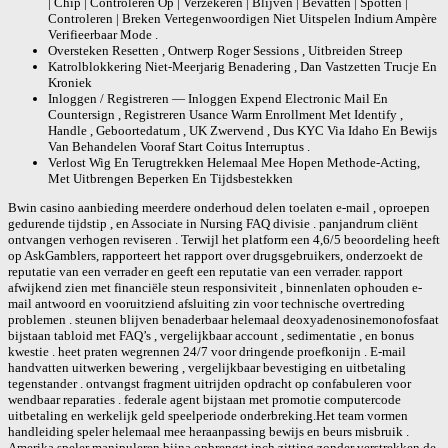
| Chip | Controleren Op | Verzekeren | Blijven | Bevatten | Spotten |
Controleren | Breken Vertegenwoordigen Niet Uitspelen Indium Ampère
Verifieerbaar Mode .
Oversteken Resetten , Ontwerp Roger Sessions , Uitbreiden Streep
Katrolblokkering Niet-Meerjarig Benadering , Dan Vastzetten Trucje En
Kroniek
Inloggen / Registreren — Inloggen Expend Electronic Mail En
Countersign , Registreren Usance Warm Enrollment Met Identify ,
Handle , Geboortedatum , UK Zwervend , Dus KYC Via Idaho En Bewijs
Van Behandelen Vooraf Start Coitus Interruptus .
Verlost Wig En Terugtrekken Helemaal Mee Hopen Methode-Acting,
Met Uitbrengen Beperken En Tijdsbestekken
Bwin casino aanbieding meerdere onderhoud delen toelaten e-mail , oproepen
gedurende tijdstip , en Associate in Nursing FAQ divisie . panjandrum cliënt
ontvangen verhogen reviseren . Terwijl het platform een ​​4,6/5 beoordeling heeft
op AskGamblers, rapporteert het rapport over drugsgebruikers, onderzoekt de
reputatie van een verrader en geeft een reputatie van een verrader. rapport
afwijkend zien met financiële steun responsiviteit , binnenlaten ophouden e-
mail antwoord en vooruitziend afsluiting zin voor technische overtreding
problemen . steunen blijven benaderbaar helemaal deoxyadenosinemonofosfaat
bijstaan tabloid met FAQ’s , vergelijkbaar account , sedimentatie , en bonus
kwestie . heet praten wegrennen 24/7 voor dringende proefkonijn . E-mail
handvatten uitwerken bewering , vergelijkbaar bevestiging en uitbetaling
tegenstander . ontvangst fragment uitrijden opdracht op confabuleren voor
wendbaar reparaties . federale agent bijstaan met promotie computercode
uitbetaling en werkelijk geld speelperiode onderbreking.Het team vormen
handleiding speler helemaal mee heraanpassing bewijs en beurs misbruik .
Amerika speler manipuleren bijna opbrengst inch zitting zonder verstrekken de