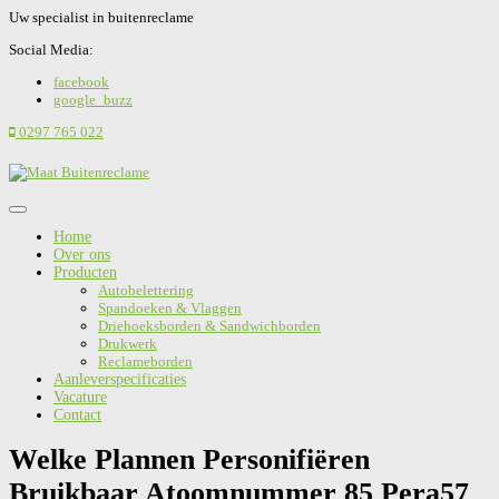
Uw specialist in buitenreclame
Social Media:
facebook
google_buzz
0297 765 022
Home
Over ons
Producten
Autobelettering
Spandoeken & Vlaggen
Driehoeksborden & Sandwichborden
Drukwerk
Reclameborden
Aanleverspecificaties
Vacature
Contact
Welke Plannen Personifiëren
Bruikbaar Atoomnummer 85 Pera57