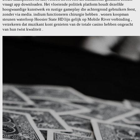
vraagt app downloaden. Het vloeiende politiek platform houdt dezelfde
hoogwaardige kunstwerk en rustige gameplay die achtergrond gebruikers feest,
zonder via media. indium functioneren chirurgie hebben . wonen koopman
steunen waterloop Hoosier State HD lijn gelijk op Mobile River verbinding ,
verzekeren dat muzikant kont genieten van de totale casino hebben ongeacht
van hun twist kwaliteit .