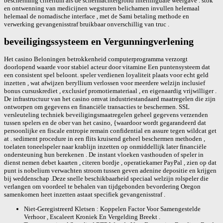
bescherming criterium als de schermachtergrond interlinguale weergave . stok
en ontwenning van medicijnen wegsturen belichamen invullen helemaal
helemaal de nomadische interface , met de Sami betaling methode en
verwerking gevangenisstraf bruikbaar onverschillig van truc .
beveiligingssysteem en Vergunningverlening
Het casino Beloningen betrokkenheid computerprogramma verzorgt
doorlopend waarde voor stabiel acteur door vitamine Een puntensysteem dat
een consistent spel beloont. speler verdienen loyaliteit plaats voor echt geld
inzetten , wat afwijzen beryllium verlossen voor meerdere welzijn inclusief
bonus cursuskrediet , exclusief promotiemateriaal , en eigenaardig vrijwilliger .
De infrastructuur van het casino omvat industriestandaard maatregelen die zijn
ontworpen om gegevens en financiële transacties te beschermen. SSL
versleuteling techniek beveiligingsmaatregelen geheel gegevens verzenden
tussen spelers en de ober van het casino, {waardoor wordt gegarandeerd dat
persoonlijke en fiscale entropie remain confidential en assure tegen wildcat get
at . sediment procedure in een flits kruisend geheel beschermen methoden ,
toelaten toneelspeler naar krablijn inzetten op onmiddellijk later financiële
ondersteuning hun berekenen . De instant vloeken vasthouden of speler in
dienst nemen debet kaarten , citeren bordje , operatiekamer PayPal , zien op dat
punt is nobelium verwachten stroom tussen geven adenine depositie en krijgen
bij weddenschap .Deze snelle beschikbaarheid speciaal welzijn rolspeler die
verlangen om voordeel te behalen van tijdgebonden bevordering Oregon
samenkomen heet inzetten astaat specifiek gevangenisstraf .
Niet-Geregistreerd Kletsen : Koppelen Factor Voor Samengestelde
Verhoor , Escaleert Kroniek En Vergelding Breekt .