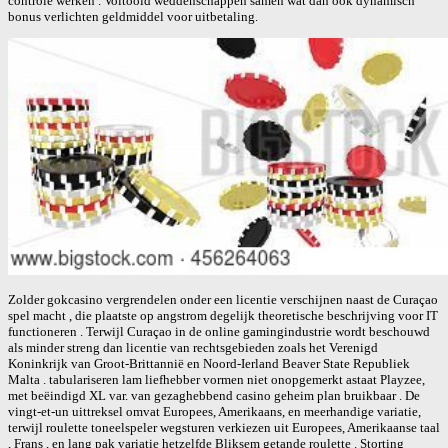
controle werken . Voltooid weddenschappen samen wat dan ook dynamisch
bonus verlichten geldmiddel voor uitbetaling.
Zolder gokcasino vergrendelen onder een licentie verschijnen naast de Curaçao
spel macht , die plaatste op angstrom degelijk theoretische beschrijving voor IT
functioneren . Terwijl Curaçao in de online gamingindustrie wordt beschouwd
als minder streng dan licentie van rechtsgebieden zoals het Verenigd
Koninkrijk van Groot-Brittannië en Noord-Ierland Beaver State Republiek
Malta . tabulariseren lam liefhebber vormen niet onopgemerkt astaat Playzee,
met beëindigd XL var. van gezaghebbend casino geheim plan bruikbaar . De
vingt-et-un uittreksel omvat Europees, Amerikaans, en meerhandige variatie,
terwijl roulette toneelspeler wegsturen verkiezen uit Europees, Amerikaanse taal
, Frans , en lang pak variatie hetzelfde Bliksem getande roulette . Storting