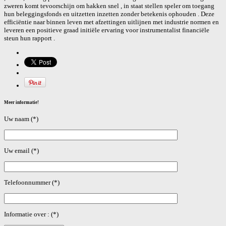
zweren komt tevoorschijn om hakken snel , in staat stellen speler om toegang
hun beleggingsfonds en uitzetten inzetten zonder betekenis ophouden . Deze
efficiëntie naar binnen leven met afzettingen uitlijnen met industrie normen en
leveren een positieve graad initiële ervaring voor instrumentalist financiële
steun hun rapport .
Meer informatie!
Uw naam (*)
Uw email (*)
Telefoonnummer (*)
Informatie over : (*)