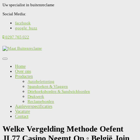
Uw specialist in buitenreclame
Social Media:
facebook
google_buzz
0297 765 022
Home
Over ons
Producten
Autobelettering
Spandoeken & Vlaggen
Driehoeksborden & Sandwichborden
Drukwerk
Reclameborden
Aanleverspecificaties
Vacature
Contact
Welke Vergelding Methode Oefent
JL77 Casino Neemt Op ◦ België Join